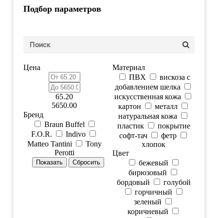
Подбор параметров
Цена
Материал
ПВХ
вискоза с
добавлением шелка
65.20
искусственная кожа
5650.00
картон
металл
Бренд
натуральная кожа
Braun Buffel
пластик
покрытие
F.O.R.
Indivo
софт-тач
фетр
Matteo Tantini
Tony
хлопок
Perotti
Цвет
бежевый
бирюзовый
бордовый
голубой
горчичный
зеленый
коричневый