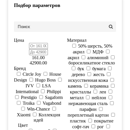
Подбор параметров
Цена
Материал
50% шерсть, 50%
акрил
МДФ
161.00
акрил
алюминий
42900.00
боросиликатное стекло
Бренд
бук
бумага
Circle Joy
House
дерево
жесть
Design
Hugo Boss
искусственная кожа
IVV
LSA
камень
керамика
International
Philippi
кристаллы
лен
Prestigio
Sagaform
металл
нейлон
Troika
Vagabond
нержавеющая сталь
Win-Chance
парафин
Xiaomi
Коллекция
переплетный картон
идей
пластик
покрытие
Цвет
софт-тач
рог