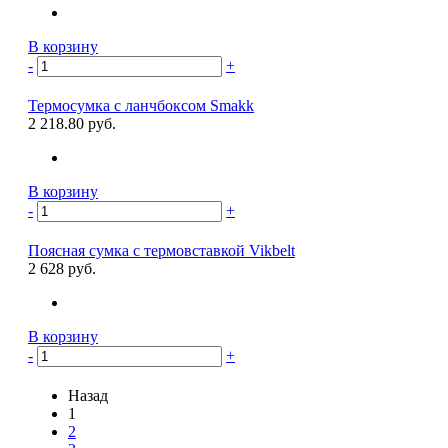
В корзину
-
+
Термосумка с ланчбоксом Smakk
2 218.80 руб.
В корзину
-
+
Поясная сумка с термовставкой Vikbelt
2 628 руб.
В корзину
-
+
Назад
1
2