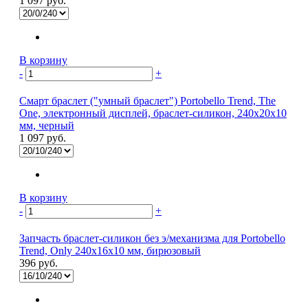
1 097 руб.
В корзину
-
+
Смарт браслет ("умный браслет") Portobello Trend, The
One, электронный дисплей, браслет-силикон, 240x20x10
мм, черный
1 097 руб.
В корзину
-
+
Запчасть браслет-силикон без э/механизма для Portobello
Trend, Only 240x16x10 мм, бирюзовый
396 руб.