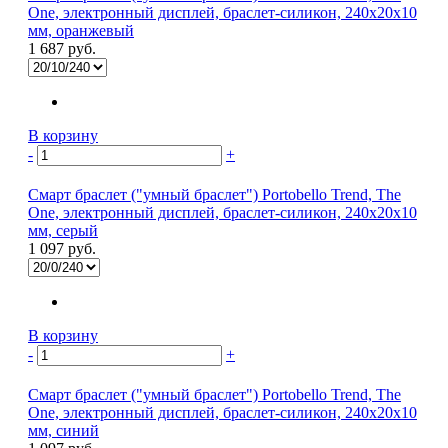
One, электронный дисплей, браслет-силикон, 240x20x10
мм, оранжевый
1 687 руб.
В корзину
-
+
Смарт браслет ("умный браслет") Portobello Trend, The
One, электронный дисплей, браслет-силикон, 240x20x10
мм, серый
1 097 руб.
В корзину
-
+
Смарт браслет ("умный браслет") Portobello Trend, The
One, электронный дисплей, браслет-силикон, 240x20x10
мм, синий