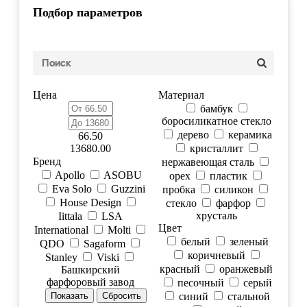
Подбор параметров
Цена
Материал
бамбук
боросиликатное стекло
дерево
керамика
66.50
13680.00
кристаллит
Бренд
нержавеющая сталь
Apollo
ASOBU
орех
пластик
Eva Solo
Guzzini
пробка
силикон
House Design
стекло
фарфор
хрусталь
Iittala
LSA
Цвет
International
Molti
белый
зеленый
QDO
Sagaform
коричневый
Stanley
Viski
красный
оранжевый
Башкирский
фарфоровый завод
песочный
серый
синий
стальной