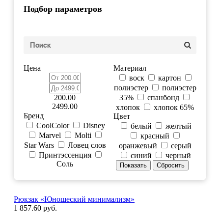
Подбор параметров
Цена
Материал
воск
картон
полиэстер
полиэстер
200.00
35%
спанбонд
2499.00
хлопок
хлопок 65%
Бренд
Цвет
CoolColor
Disney
белый
желтый
Marvel
Molti
красный
Star Wars
Ловец слов
оранжевый
серый
Принтэссенция
синий
черный
Соль
Рюкзак «Юношеский минимализм»
1 857.60 руб.