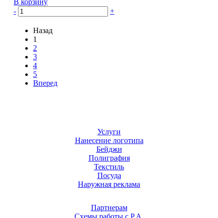
В корзину
-
+
Назад
1
2
3
4
5
Вперед
Услуги
Нанесение логотипа
Бейджи
Полиграфия
Текстиль
Посуда
Наружная реклама
Партнерам
Схемы работы с Р.А.