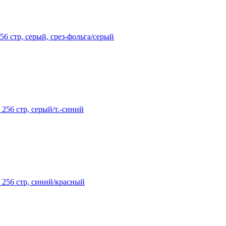
56 стр, серый, срез-фольга/серый
 256 стр, серый/т.-синий
, 256 стр, синий/красный