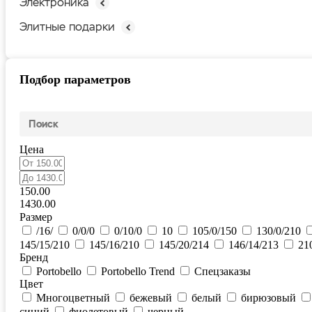
Электроника
Элитные подарки
Подбор параметров
Цена
150.00
1430.00
Размер
/16/
0/0/0
0/10/0
10
105/0/150
130/0/210
145/15/210
145/16/210
145/20/214
146/14/213
21
Бренд
Portobello
Portobello Trend
Спецзаказы
Цвет
Многоцветный
бежевый
белый
бирюзовый
синий
фиолетовый
черный