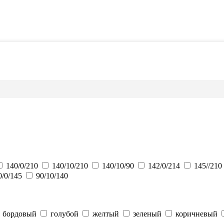
140/0/210
140/10/210
140/10/90
142/0/214
145//210
0/0/145
90/10/140
бордовый
голубой
желтый
зеленый
коричневый