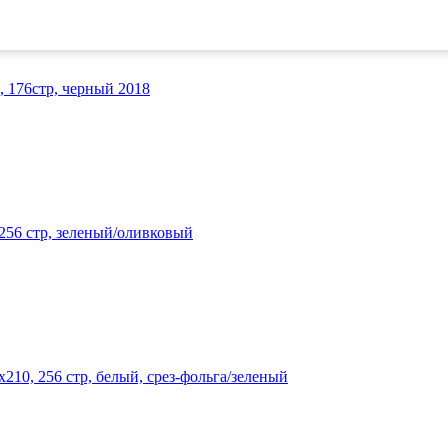
0, 176стр, черный 2018
 256 стр, зеленый/оливковый
210, 256 стр, белый, срез-фольга/зеленый