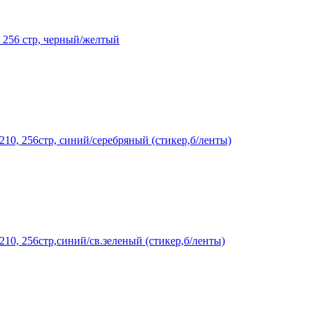
, 256 стр, черный/желтый
210, 256стр, синий/серебряный (стикер,б/ленты)
210, 256стр,синий/св.зеленый (стикер,б/ленты)