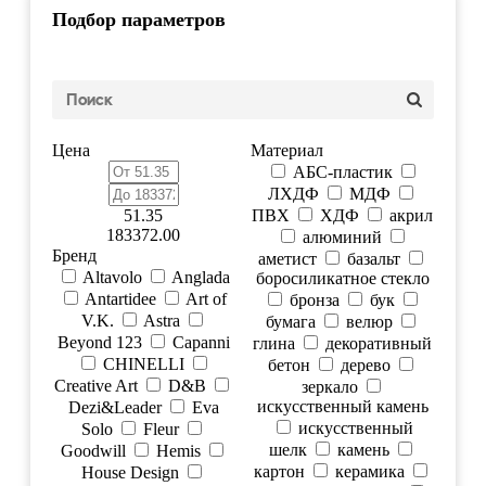
Подбор параметров
Цена
Материал
АБС-пластик
ЛХДФ
МДФ
51.35
ПВХ
ХДФ
акрил
183372.00
алюминий
Бренд
аметист
базальт
Altavolo
Anglada
боросиликатное стекло
Antartidee
Art of
бронза
бук
V.K.
Astra
бумага
велюр
Beyond 123
Capanni
глина
декоративный
CHINELLI
бетон
дерево
Creative Art
D&B
зеркало
искусственный камень
Dezi&Leader
Eva
искусственный
Solo
Fleur
шелк
камень
Goodwill
Hemis
картон
керамика
House Design