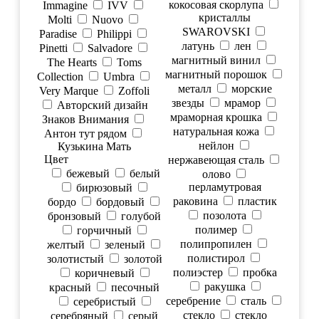
кокосовая скорлупа
Immagine
IVV
кристаллы
Molti
Nuovo
SWAROVSKI
Paradise
Philippi
латунь
лен
Pinetti
Salvadore
магнитный винил
The Hearts
Toms
магнитный порошок
Collection
Umbra
металл
морские
Very Marque
Zoffoli
звезды
мрамор
Авторский дизайн
мраморная крошка
Знаков Внимания
натуральная кожа
Антон тут рядом
нейлон
Кузькина Мать
Цвет
нержавеющая сталь
бежевый
белый
олово
перламутровая
бирюзовый
раковина
пластик
бордо
бордовый
позолота
бронзовый
голубой
полимер
горчичный
полипропилен
желтый
зеленый
полистирол
золотистый
золотой
полиэстер
пробка
коричневый
ракушка
красный
песочный
серебрение
сталь
серебристый
стекло
стекло
серебряный
серый