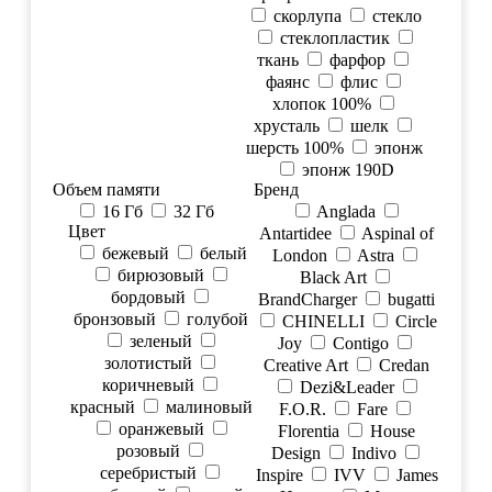
скорлупа
стекло
стеклопластик
ткань
фарфор
фаянс
флис
хлопок 100%
хрусталь
шелк
шерсть 100%
эпонж
эпонж 190D
Объем памяти
Бренд
16 Гб
32 Гб
Anglada
Цвет
Antartidee
Aspinal of
бежевый
белый
London
Astra
бирюзовый
Black Art
бордовый
BrandCharger
bugatti
бронзовый
голубой
CHINELLI
Circle
зеленый
Joy
Contigo
золотистый
Creative Art
Credan
коричневый
Dezi&Leader
красный
малиновый
F.O.R.
Fare
оранжевый
Florentia
House
розовый
Design
Indivo
серебристый
Inspire
IVV
James