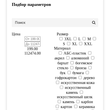
Подбор параметров
Цена
Размер
3XL
L
M
S
XL
XXL
Материал
199.00
112474.00
АБС-пластик
акрил
алюминий
бархат
богемское
стекло
бронза
бук
бумага
гофрокартон
дерево
искусственная кожа
искусственный
камень
искусственный шелк
камень
карбон
картон
керамика