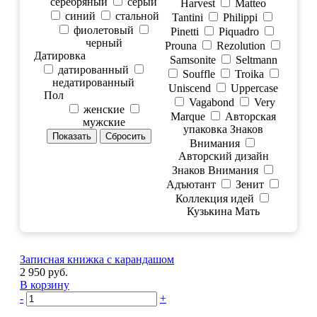
серебряный
серый
Harvest
Matteo
синий
стальной
Tantini
Philippi
фиолетовый
Pinetti
Piquadro
черный
Prouna
Rezolution
Датировка
Samsonite
Seltmann
датированный
Souffle
Troika
недатированный
Uniscend
Uppercase
Пол
Vagabond
Very
женские
Marque
Авторская
мужские
упаковка Знаков
Внимания
Авторский дизайн
Знаков Внимания
Адъютант
Зенит
Коллекция идей
Кузькина Мать
Записная книжка с карандашом
2 950 руб.
В корзину
-
+