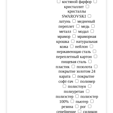
костяной фарфор
кристаллит
кристаллы
SWAROVSKI
латунь
медненый
переплет
медь
металл
модал
мрамор
мраморная
крошка
натуральная
кожа
нейлон
нержавеющая сталь
переплетный картон
пищевая сталь
пластик
позолота
покрытие золотом 24
карата
покрытие
софт-тач
полимер
полистоун
полиуретан
полиэстер
полиэстер
100%
пьютер
резина
рог
серебрение
силикон