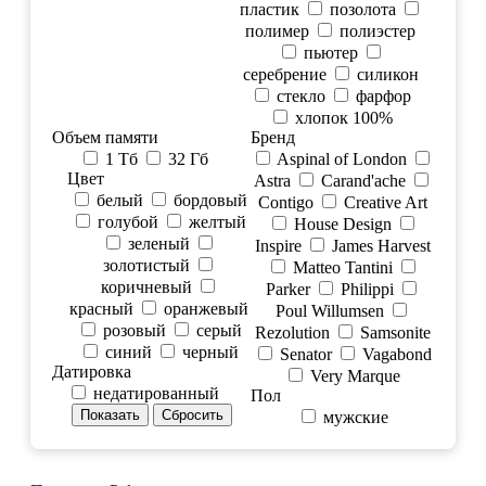
пластик
позолота
полимер
полиэстер
пьютер
серебрение
силикон
стекло
фарфор
хлопок 100%
Объем памяти
Бренд
1 Tб
32 Гб
Aspinal of London
Цвет
Astra
Carand'ache
белый
бордовый
Contigo
Creative Art
голубой
желтый
House Design
зеленый
Inspire
James Harvest
золотистый
Matteo Tantini
коричневый
Parker
Philippi
красный
оранжевый
Poul Willumsen
розовый
серый
Rezolution
Samsonite
синий
черный
Senator
Vagabond
Датировка
Very Marque
недатированный
Пол
мужские