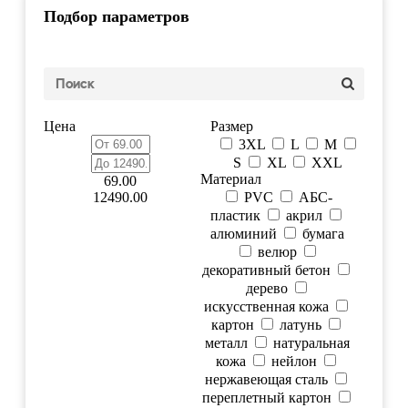
Подбор параметров
Цена
Размер
3XL
L
M
S
XL
XXL
Материал
69.00
12490.00
PVC
АБС-
пластик
акрил
алюминий
бумага
велюр
декоративный бетон
дерево
искусственная кожа
картон
латунь
металл
натуральная
кожа
нейлон
нержавеющая сталь
переплетный картон