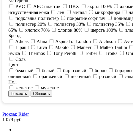
Материал
PVC
АБС-пластик
ПВХ
акрил 100%
алюми
искусственная кожа
лен
металл
микрофибра
н
подкладка-полиэстер
покрытие софт-тач
полиами
полиэстер 20%
полиэстер 30%
полиэстер 35%
65%
хлопок 70%
хлопок 80%
шерсть 100%
эла
Бренд
Adidas
Afina
Aspinal of London
Atchison
Avo
Lipault
Luva
Makito
Manevr
Matteo Tantini
Swiza
Thermos
Tony Perotti
Torber
Troika
Uni
Соль
Цвет
бежевый
белый
бирюзовый
бордо
бордовы
оливковый
оранжевый
песочный
розовый
сал
Пол
женские
мужские
Рюкзак Rider
1 079 руб.