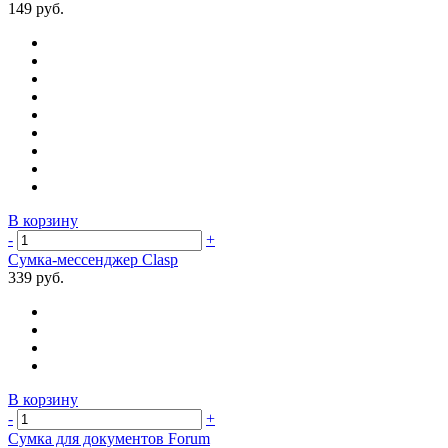
149 руб.
В корзину
-
+
Сумка-мессенджер Clasp
339 руб.
В корзину
-
+
Сумка для документов Forum