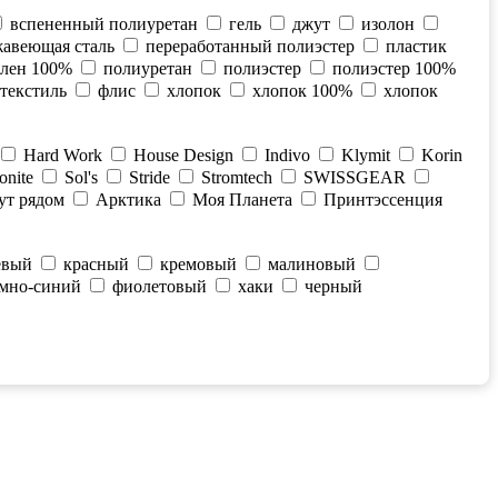
вспененный полиуретан
гель
джут
изолон
авеющая сталь
переработанный полиэстер
пластик
лен 100%
полиуретан
полиэстер
полиэстер 100%
текстиль
флис
хлопок
хлопок 100%
хлопок
Hard Work
House Design
Indivo
Klymit
Korin
onite
Sol's
Stride
Stromtech
SWISSGEAR
ут рядом
Арктика
Моя Планета
Принтэссенция
евый
красный
кремовый
малиновый
емно-синий
фиолетовый
хаки
черный