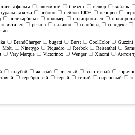
ниевая фольга
алюминий
брезент
велюр
войлок
атуральная кожа
нейлон
нейлон 100%
неопрен
нерж
д
поликарбонат
полимер
полипропилен
полипропи
полиэтилен
резина
силикон
спанбонд
спандекс
стан
ska
BrandCharger
bugatti
Burst
CoolColor
Guzzini
Molti
Ninetygo
Piquadro
Reebok
Reisenthel
Sams
t
Very Marque
Victorinox
Wenger
Xiaomi
Антон т
й
голубой
желтый
зеленый
золотистый
коричн
атовый
серебристый
серый
синий
сиреневый
т