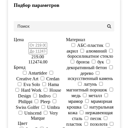
Подбор параметров
Цена
Материал
АБС-пластик
акрил
алюминий
боросиликатное стекло
219.00
112474.00
бронза
бук
Бренд
декоративный бетон
Antartidee
дерево
искусственный камень
Creative Art
Credan
латунь
Eva Solo
Hama
магнитный порошок
Hard Work
House
медь
металл
Design
Indivo
мрамор
мраморная
Philippi
Pleep
крошка
натуральная
Swiss Golfer
Umbra
кожа
нержавеющая
Uniscend
Very
Marque
сталь
песок
Цвет
пластик
позолота