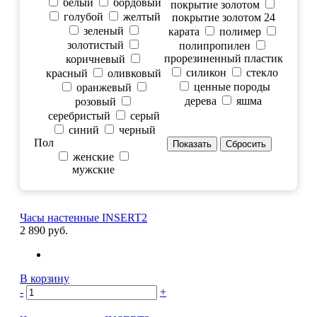
белый
бордовый
покрытие золотом
голубой
желтый
покрытие золотом 24
зеленый
карата
полимер
золотистый
полипропилен
прорезиненный пластик
коричневый
силикон
стекло
красный
оливковый
ценные породы
оранжевый
дерева
яшма
розовый
серебристый
серый
синий
черный
Пол
женские
мужские
Часы настенные INSERT2
2 890 руб.
В корзину
-
+