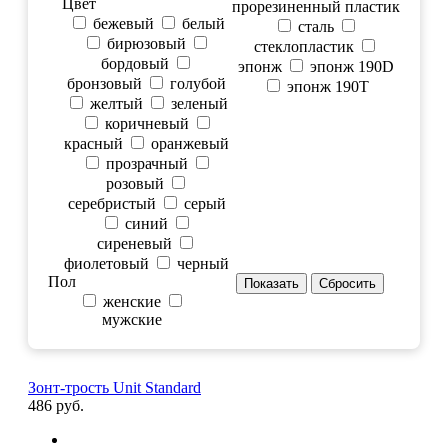
Цвет
прорезиненный пластик
бежевый
белый
сталь
бирюзовый
стеклопластик
бордовый
эпонж
эпонж 190D
бронзовый
голубой
эпонж 190T
желтый
зеленый
коричневый
красный
оранжевый
прозрачный
розовый
серебристый
серый
синий
сиреневый
фиолетовый
черный
Пол
женские
мужские
Зонт-трость Unit Standard
486 руб.