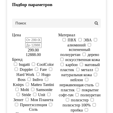
Подбор параметров
Цена
Материал
ПВХ
ЭВА
алюминий
вспененный
299.00
12888.00
полиуретан
дерево
Бренд
искусственная кожа
bugatti
CoolColor
карбон
матовый
Doppler
Fare
пластик
металл
Hard Work
Hugo
натуральная кожа
Boss
Indivo
нейлон
Knirps
Matteo Tantini
нержавеющая сталь
Molti
Samsonite
пластик
покрытие
Stride
Unit
софт-тач
полиуретан
Зенит
Моя Планета
полиэстер
Принтэссенция
полиэстер 100%
Соль
пробка