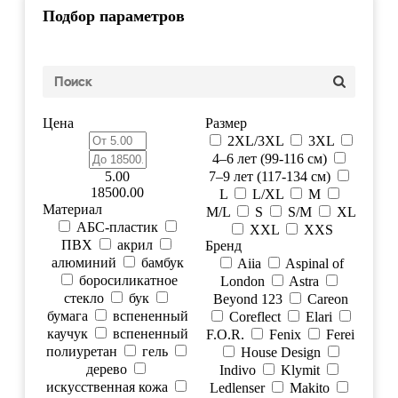
Подбор параметров
Цена
Размер
2XL/3XL
3XL
4–6 лет (99-116 см)
5.00
7–9 лет (117-134 см)
18500.00
L
L/XL
M
Материал
M/L
S
S/M
XL
АБС-пластик
XXL
XXS
ПВХ
акрил
Бренд
алюминий
бамбук
Aiia
Aspinal of
боросиликатное
London
Astra
стекло
бук
Beyond 123
Careon
бумага
вспененный
Coreflect
Elari
каучук
вспененный
F.O.R.
Fenix
Ferei
полиуретан
гель
House Design
дерево
Indivo
Klymit
искусственная кожа
Ledlenser
Makito