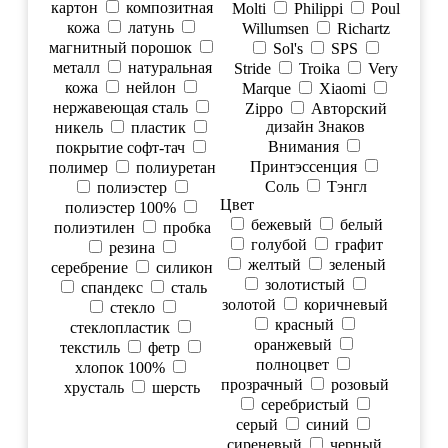
картон
композитная
Molti
Philippi
Poul
кожа
латунь
Willumsen
Richartz
магнитный порошок
Sol's
SPS
металл
натуральная
Stride
Troika
Very
кожа
нейлон
Marque
Xiaomi
нержавеющая сталь
Zippo
Авторский
дизайн Знаков
никель
пластик
Внимания
покрытие софт-тач
Принтэссенция
полимер
полиуретан
Соль
Тэнгл
полиэстер
Цвет
полиэстер 100%
бежевый
белый
полиэтилен
пробка
голубой
графит
резина
желтый
зеленый
серебрение
силикон
золотистый
спандекс
сталь
золотой
коричневый
стекло
красный
стеклопластик
оранжевый
текстиль
фетр
полноцвет
хлопок 100%
прозрачный
розовый
хрусталь
шерсть
серебристый
серый
синий
сиреневый
черный