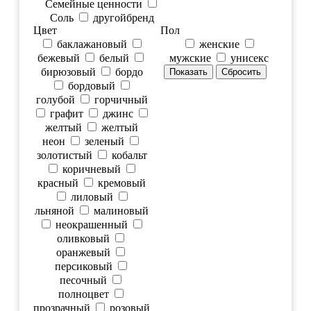
Семейные ценности
Соль
другойбренд
Цвет
Пол
баклажановый
женские
бежевый
белый
мужские
унисекс
бирюзовый
бордо
бордовый
голубой
горчичный
графит
джинс
желтый
желтый
неон
зеленый
золотистый
кобальт
коричневый
красный
кремовый
лиловый
льняной
малиновый
неокрашенный
оливковый
оранжевый
персиковый
песочный
полноцвет
прозрачный
розовый