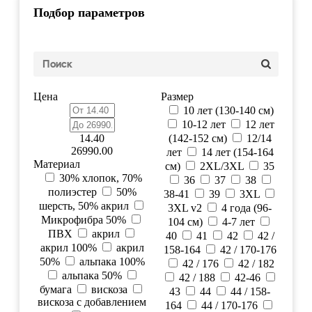
Подбор параметров
Цена
Размер
10 лет (130-140 см)
10-12 лет
12 лет
14.40
(142-152 см)
12/14
26990.00
лет
14 лет (154-164
Материал
см)
2XL/3XL
35
30% хлопок, 70%
36
37
38
полиэстер
50%
38-41
39
3XL
шерсть, 50% акрил
3XL v2
4 года (96-
Микрофибра 50%
104 см)
4-7 лет
ПВХ
акрил
40
41
42
42 /
акрил 100%
акрил
158-164
42 / 170-176
50%
альпака 100%
42 / 176
42 / 182
альпака 50%
42 / 188
42-46
бумага
вискоза
43
44
44 / 158-
вискоза с добавлением
164
44 / 170-176