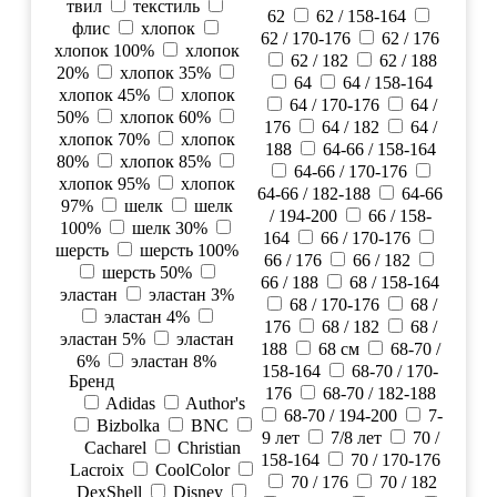
твил
текстиль
62
62 / 158-164
флис
хлопок
62 / 170-176
62 / 176
хлопок 100%
хлопок
62 / 182
62 / 188
20%
хлопок 35%
64
64 / 158-164
хлопок 45%
хлопок
64 / 170-176
64 /
50%
хлопок 60%
176
64 / 182
64 /
хлопок 70%
хлопок
188
64-66 / 158-164
80%
хлопок 85%
64-66 / 170-176
хлопок 95%
хлопок
64-66 / 182-188
64-66
97%
шелк
шелк
/ 194-200
66 / 158-
100%
шелк 30%
164
66 / 170-176
шерсть
шерсть 100%
66 / 176
66 / 182
шерсть 50%
66 / 188
68 / 158-164
эластан
эластан 3%
68 / 170-176
68 /
эластан 4%
176
68 / 182
68 /
эластан 5%
эластан
188
68 см
68-70 /
6%
эластан 8%
158-164
68-70 / 170-
Бренд
176
68-70 / 182-188
Adidas
Author's
68-70 / 194-200
7-
Bizbolka
BNC
9 лет
7/8 лет
70 /
Cacharel
Christian
158-164
70 / 170-176
Lacroix
CoolColor
70 / 176
70 / 182
DexShell
Disney