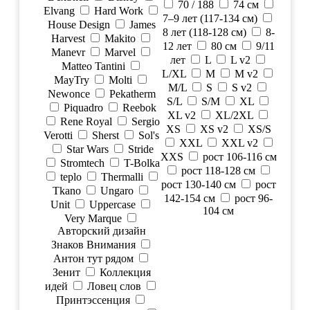
70 / 188
74 см
Elvang
Hard Work
7–9 лет (117-134 см)
House Design
James
8 лет (118-128 см)
8-
Harvest
Makito
12 лет
80 см
9/11
Manevr
Marvel
лет
L
L v2
Matteo Tantini
L/XL
M
M v2
MayTry
Molti
M/L
S
S v2
Newonce
Pekatherm
S/L
S/M
XL
Piquadro
Reebok
XL v2
XL/2XL
Rene Royal
Sergio
XS
XS v2
XS/S
Verotti
Sherst
Sol's
XXL
XXL v2
Star Wars
Stride
XXS
рост 106-116 см
Stromtech
T-Bolka
рост 118-128 см
teplo
Thermalli
рост 130-140 см
рост
Tkano
Ungaro
142-154 см
рост 96-
Unit
Uppercase
104 см
Very Marque
Авторский дизайн
Знаков Внимания
Антон тут рядом
Зенит
Коллекция
идей
Ловец слов
Принтэссенция