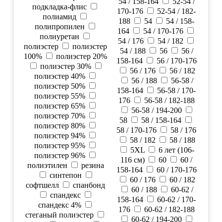
54 / 158-164
52-54 /
подкладка-флис
170-176
52-54 / 182-
полиамид
188
54
54 / 158-
полипропилен
164
54 / 170-176
полиуретан
54 / 176
54 / 182
полиэстер
полиэстер
54 / 188
56
56 /
100%
полиэстер 20%
158-164
56 / 170-176
полиэстер 30%
56 / 176
56 / 182
полиэстер 40%
56 / 188
56-58 /
полиэстер 50%
158-164
56-58 / 170-
полиэстер 55%
176
56-58 / 182-188
полиэстер 65%
56-58 / 194-200
полиэстер 70%
58
58 / 158-164
полиэстер 80%
58 / 170-176
58 / 176
полиэстер 94%
58 / 182
58 / 188
полиэстер 95%
5XL
6 лет (106-
полиэстер 96%
116 см)
60
60 /
полиэтилен
резина
158-164
60 / 170-176
синтепон
60 / 176
60 / 182
софтшелл
спанбонд
60 / 188
60-62 /
спандекс
158-164
60-62 / 170-
спандекс 4%
176
60-62 / 182-188
стеганый полиэстер
60-62 / 194-200