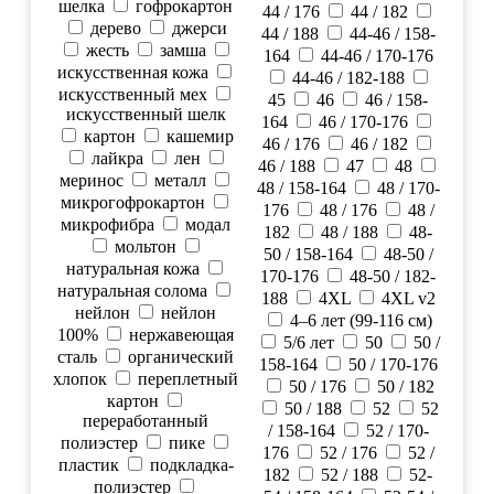
шелка
гофрокартон
44 / 176
44 / 182
дерево
джерси
44 / 188
44-46 / 158-
жесть
замша
164
44-46 / 170-176
искусственная кожа
44-46 / 182-188
искусственный мех
45
46
46 / 158-
искусственный шелк
164
46 / 170-176
картон
кашемир
46 / 176
46 / 182
лайкра
лен
46 / 188
47
48
меринос
металл
48 / 158-164
48 / 170-
микрогофрокартон
176
48 / 176
48 /
микрофибра
модал
182
48 / 188
48-
мольтон
50 / 158-164
48-50 /
натуральная кожа
170-176
48-50 / 182-
натуральная солома
188
4XL
4XL v2
нейлон
нейлон
4–6 лет (99-116 см)
100%
нержавеющая
5/6 лет
50
50 /
сталь
органический
158-164
50 / 170-176
хлопок
переплетный
50 / 176
50 / 182
картон
50 / 188
52
52
переработанный
/ 158-164
52 / 170-
полиэстер
пике
176
52 / 176
52 /
пластик
подкладка-
182
52 / 188
52-
полиэстер