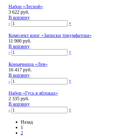
Набор «Лесной»
3 622 руб.
В корзину
-
+
Комплект книг «Записки триумфатора»
11 900 руб.
В корзину
-
+
Коньячница «Лев»
16 417 руб.
В корзину
-
+
Набор «Гусь в яблоках»
2 335 руб.
В корзину
-
+
Назад
1
2