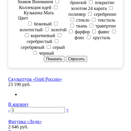
Знаков Внимания
бронзой
покрытие
Коллекция идей
золотом 24 карата
Кузькина Мать
полимер
серебрение
Цвет
стекло
текстиль
бежевый
ткань
травертин
золотистый
золотой
фарфор
фаянс
коричневый
флис
хрусталь
серебристый
серебряный
серый
черный
Скульптура «Герб России»
23 190 руб.
В корзину
-
+
Фигурка «Леди»
2 646 руб.