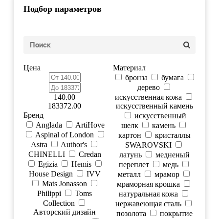
Подбор параметров
Цена
Материал
бронза
бумага
дерево
140.00
искусственная кожа
183372.00
искусственный камень
Бренд
искусственный
Anglada
ArtiHove
шелк
камень
Aspinal of London
картон
кристаллы
Astra
Author's
SWAROVSKI
CHINELLI
Credan
латунь
медненый
Egizia
Hemis
переплет
медь
House Design
IVV
металл
мрамор
Mats Jonasson
мраморная крошка
Philippi
Toms
натуральная кожа
Collection
нержавеющая сталь
Авторский дизайн
позолота
покрытие